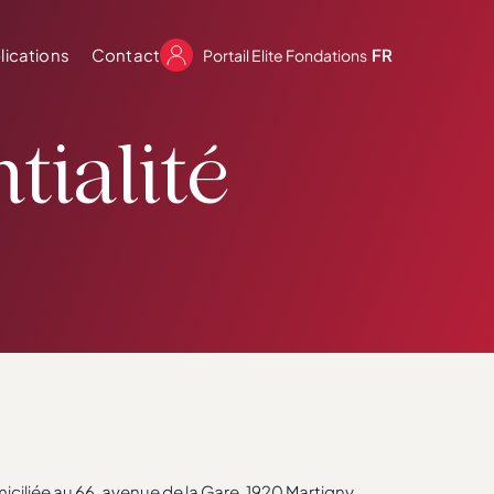
lications
Contact
FR
Portail Elite Fondations
tialité
omiciliée au 66, avenue de la Gare, 1920 Martigny