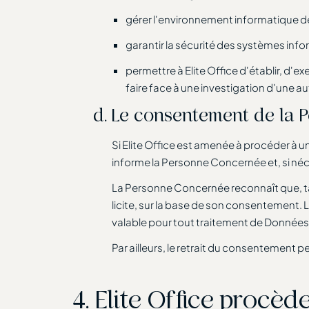
gérer l'environnement informatique de 
garantir la sécurité des systèmes infor
permettre à Elite Office d'établir, d'e
faire face à une investigation d'une au
Le consentement de la
Si Elite Office est amenée à procéder à u
informe la Personne Concernée et, si néc
La Personne Concernée reconnaît que, tant
licite, sur la base de son consentemen
valable pour tout traitement de Données
Par ailleurs, le retrait du consentement 
Elite Office procède