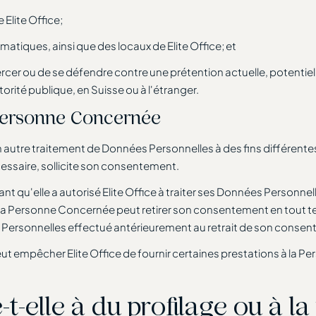
Elite Office;
matiques, ainsi que des locaux de Elite Office; et
xercer ou de se défendre contre une prétention actuelle, potentiel
torité publique, en Suisse ou à l'étranger.
 Personne Concernée
n autre traitement de Données Personnelles à des fins différente
essaire, sollicite son consentement.
 qu'elle a autorisé Elite Office à traiter ses Données Personnelle
t. La Personne Concernée peut retirer son consentement en tou
 Personnelles effectué antérieurement au retrait de son conse
peut empêcher Elite Office de fournir certaines prestations à la 
-t-elle à du profilage ou à la