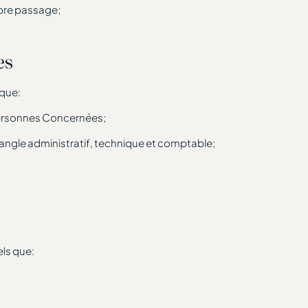
ibre passage;
es
 que:
 Personnes Concernées;
angle administratif, technique et comptable;
els que: