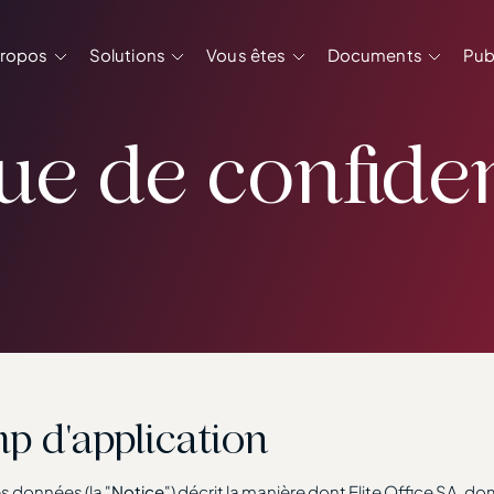
ain navigation
propos
Solutions
Vous êtes
Documents
Pub
que de confiden
p d'application
s données (la "
Notice
") décrit la manière dont Elite Office SA, d