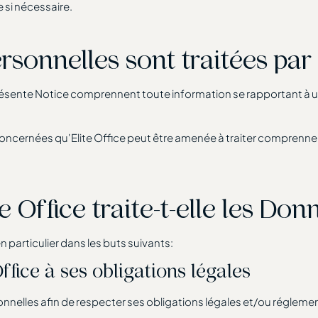
 si nécessaire.
sonnelles sont traitées par E
présente Notice comprennent toute information se rapportant à u
ncernées qu'Elite Office peut être amenée à traiter comprenne
e Office traite-t-elle les Do
n particulier dans les buts suivants:
Office à ses obligations légales
onnelles afin de respecter ses obligations légales et/ou réglement