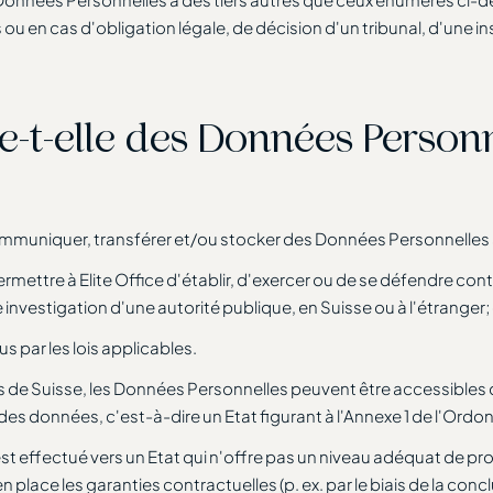
en cas d'obligation légale, de décision d'un tribunal, d'une i
ère-t-elle des Données Perso
communiquer, transférer et/ou stocker des Données Personnelles à
ermettre à Elite Office d'établir, d'exercer ou de se défendre con
e investigation d'une autorité publique, en Suisse ou à l'étranger;
 par les lois applicables.
ors de Suisse, les Données Personnelles peuvent être accessibl
n des données, c'est-à-dire un Etat figurant à l'Annexe 1 de l'Or
st effectué vers un Etat qui n'offre pas un niveau adéquat de prot
 en place les garanties contractuelles (p. ex. par le biais de la c