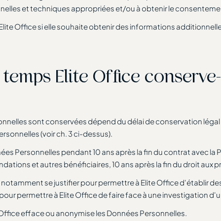
onnelles et techniques appropriées et/ou à obtenir le consente
e Office si elle souhaite obtenir des informations additionnelle
emps Elite Office conserve-
nnelles sont conservées dépend du délai de conservation légal e
ersonnelles (voir ch. 3 ci-dessus).
nées Personnelles pendant 10 ans après la fin du contrat avec l
tions et autres bénéficiaires, 10 ans après la fin du droit aux p
otamment se justifier pour permettre à Elite Office d'établir des
our permettre à Elite Office de faire face à une investigation d'u
te Office efface ou anonymise les Données Personnelles.