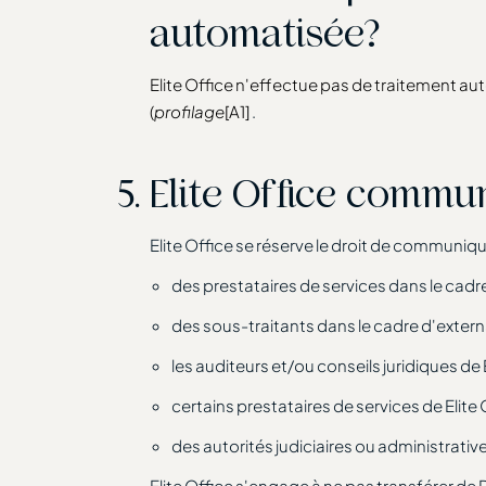
automatisée?
Elite Office n'effectue pas de traitement 
(
profilage
[A1]
.
Elite Office commun
Elite Office se réserve le droit de communiq
des prestataires de services dans le cadre
des sous-traitants dans le cadre d'extern
les auditeurs et/ou conseils juridiques de E
certains prestataires de services de Elite 
des autorités judiciaires ou administrativ
Elite Office s'engage à ne pas transférer d