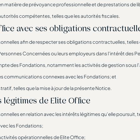
 en matière de prévoyance professionnelle et de prestations de l
utorités compétentes, telles que les autorités fiscales.
ffice avec ses obligations contractuell
sonnelles afin de respecter ses obligations contractuelles, telles
s Personnes Concernées ou leurs employeurs dans l'intérêt des
pte des Fondations, notamment les activités de gestion sous l'
et des communications connexes avec les Fondations; et
atif, telles que la mise à jour de la présente Notice.
 légitimes de Elite Office
onnelles en relation avec les intérêts légitimes qu'elle poursuit, t
avec les Fondations;
activités opérationnelles de Elite Office;