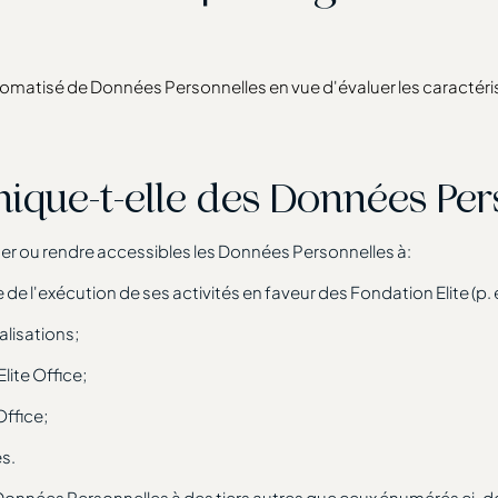
automatisé de Données Personnelles en vue d'évaluer les caract
ique-t-elle des Données Pers
uer ou rendre accessibles les Données Personnelles à:
 de l'exécution de ses activités en faveur des Fondation Elite (p. 
alisations;
lite Office;
Office;
es.
e Données Personnelles à des tiers autres que ceux énumérés ci-d