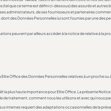
es (tel que ce terme est défini ci-dessous) des assurés et autres
e ses administrateurs, de ses fournisseurs et partenaires comme
ou dont des Données Personnelles lui sont fournies par une des p
tions peuvent par ailleurs accéder à la notice de relative à la p
lite Office des Données Personnelles relatives à un proche ou à u
t la plus haute importance pour Elite Office. La présente Notice
able de traitement, comment nous les utilisons et avec qui nous
essus internes requiert des adaptations occasionnelles de la pré