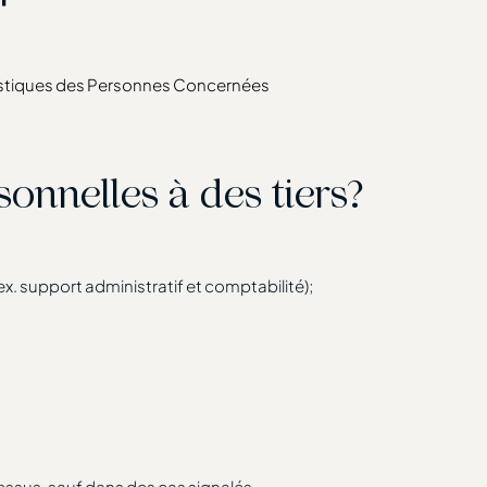
éristiques des Personnes Concernées
onnelles à des tiers?
ex. support administratif et comptabilité);
essus, sauf dans des cas signalés