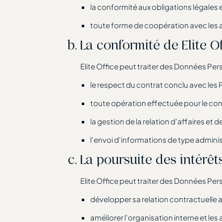
la conformité aux obligations légales
toute forme de coopération avec les a
La conformité de Elite O
Elite Office peut traiter des Données Per
le respect du contrat conclu avec le
toute opération effectuée pour le com
la gestion de la relation d'affaires 
l'envoi d'informations de type administr
La poursuite des intérêts
Elite Office peut traiter des Données Pers
développer sa relation contractuelle 
améliorer l'organisation interne et les 