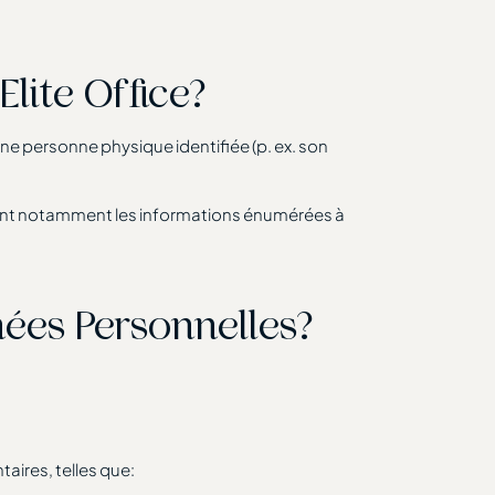
lite Office?
ne personne physique identifiée (p. ex. son
nt
notamment les informations énumérées à
nnées Personnelles?
aires, telles que: