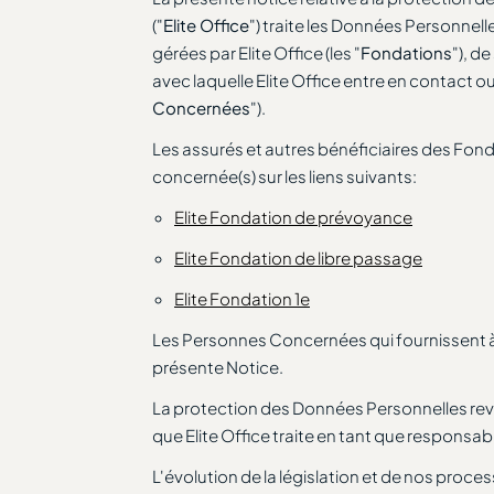
("
Elite Office
") traite les Données Personnell
gérées par Elite Office (les "
Fondations
"), d
avec laquelle Elite Office entre en contact 
Concernées
").
Les assurés et autres bénéficiaires des Fonda
concernée(s) sur les liens suivants:
Elite Fondation de prévoyance
Elite Fondation de libre passage
Elite Fondation 1e
Les Personnes Concernées qui fournissent à E
présente Notice.
La protection des Données Personnelles revê
que Elite Office traite en tant que respons
L'évolution de la législation et de nos proc