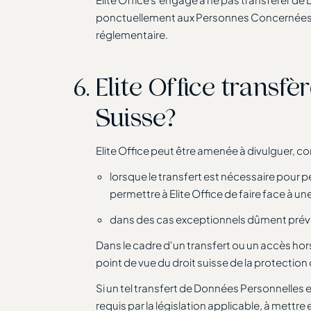
ponctuellement aux Personnes Concernées ou 
réglementaire.
Elite Office transf
Suisse?
Elite Office peut être amenée à divulguer, 
lorsque le transfert est nécessaire pour p
permettre à Elite Office de faire face à un
dans des cas exceptionnels dûment prévus
Dans le cadre d'un transfert ou un accès h
point de vue du droit suisse de la protectio
Si un tel transfert de Données Personnelles e
requis par la législation applicable, à mettre